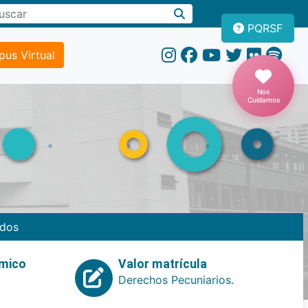
PQRSF
us Virtual
Nos
Cuidamos
dos
emico
Valor matrícula
Derechos Pecuniarios.