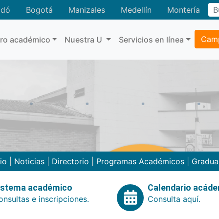
adó
Bogotá
Manizales
Medellín
Montería
Camp
tro académico
Nuestra U
Servicios en línea
cio
|
Noticias
|
Directorio
|
Programas Académicos
|
Gradua
istema académico
Calendario acád
nsultas e inscripciones.
Consulta aquí.