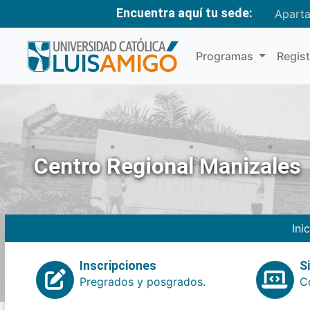
Encuentra aquí tu sede:
Apart
Programas
Regis
Centro Regional Manizales
Ini
Inscripciones
S
Pregrados y posgrados.
Co