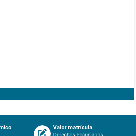
émico
Valor matrícula
Derechos Pecuniarios.