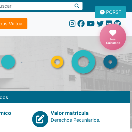
PQRSF
us Virtual
Nos
Cuidamos
dos
emico
Valor matrícula
Derechos Pecuniarios.