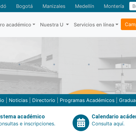
adó
Bogotá
Manizales
Medellín
Montería
Camp
tro académico
Nuestra U
Servicios en línea
cio
|
Noticias
|
Directorio
|
Programas Académicos
|
Gradua
istema académico
Calendario acád
nsultas e inscripciones.
Consulta aquí.