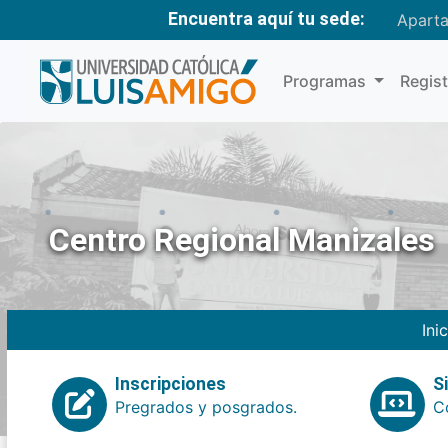
Encuentra aquí tu sede:
Apart
Programas
Regis
Centro Regional Manizales
Ini
Inscripciones
S
Pregrados y posgrados.
Co