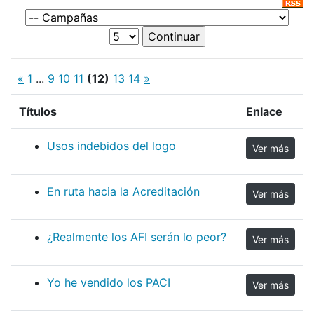
«
1
...
9
10
11
(12)
13
14
»
Títulos
Enlace
Usos indebidos del logo
Ver más
En ruta hacia la Acreditación
Ver más
¿Realmente los AFI serán lo peor?
Ver más
Yo he vendido los PACI
Ver más