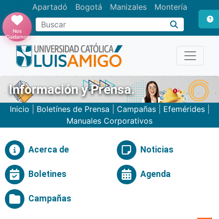
Apartadó
Bogotá
Manizales
Montería
Buscar
Nos
Cuidamos
Información y Prensa.
Inicio
|
Boletínes de Prensa
|
Campañas
|
Efemérides
|
Manuales Corporativos
Acerca de
Noticias
Boletines
Agenda
Campañas