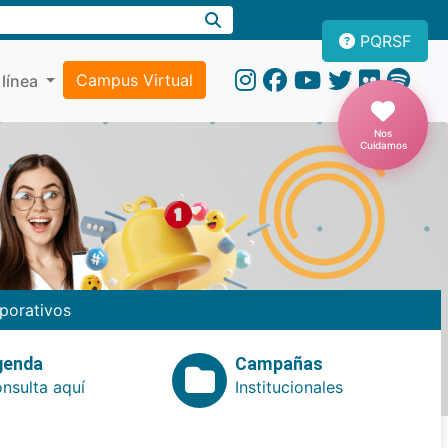
PQRSF
Campus Virtual
 línea
Nos
Cuidamos
porativos
genda
Campañas
nsulta aquí
Institucionales