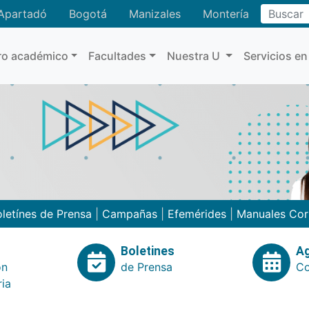
Buscar
Apartadó
Bogotá
Manizales
Montería
ro académico
Facultades
Nuestra U
Servicios en
letínes de Prensa
|
Campañas
|
Efemérides
|
Manuales Cor
Boletines
A
ón
de Prensa
Co
ria