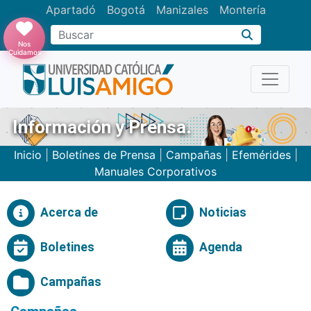
Apartadó
Bogotá
Manizales
Montería
Buscar
Nos
Cuidamos
Información y Prensa.
Inicio
|
Boletínes de Prensa
|
Campañas
|
Efemérides
|
Manuales Corporativos
Acerca de
Noticias
Boletines
Agenda
Campañas