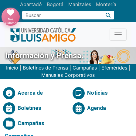
Apartadó
Bogotá
Manizales
Montería
Buscar
Nos
Cuidamos
Información y Prensa.
Inicio
|
Boletínes de Prensa
|
Campañas
|
Efemérides
|
Manuales Corporativos
Acerca de
Noticias
Boletines
Agenda
Campañas