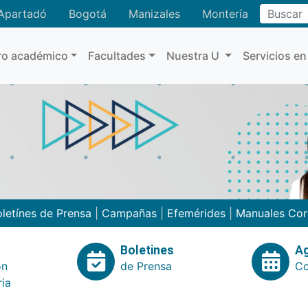
Buscar
Apartadó
Bogotá
Manizales
Montería
ro académico
Facultades
Nuestra U
Servicios en
letínes de Prensa
|
Campañas
|
Efemérides
|
Manuales Cor
Boletines
A
ón
de Prensa
Co
ria