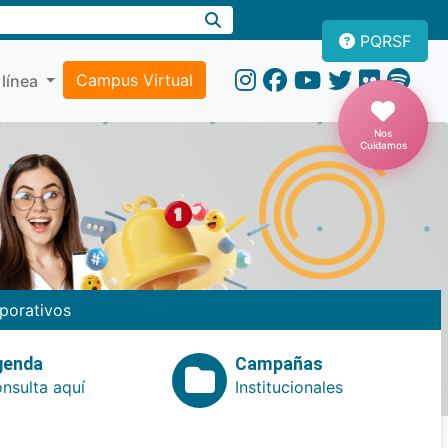
PQRSF
Campus Virtual
 línea
Nos
Cuidamos
porativos
genda
Campañas
nsulta aquí
Institucionales