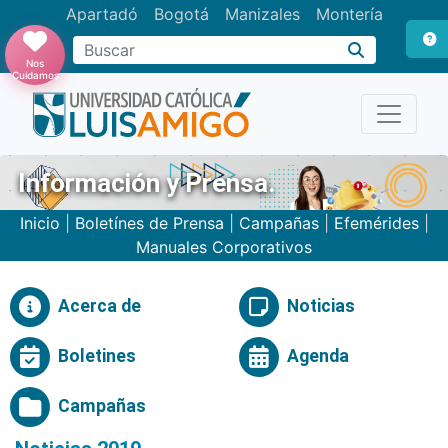
Apartadó
Bogotá
Manizales
Montería
Buscar
Nos
Cuidamos
Información y Prensa.
Inicio
|
Boletínes de Prensa
|
Campañas
|
Efemérides
|
Manuales Corporativos
Acerca de
Noticias
Boletines
Agenda
Campañas