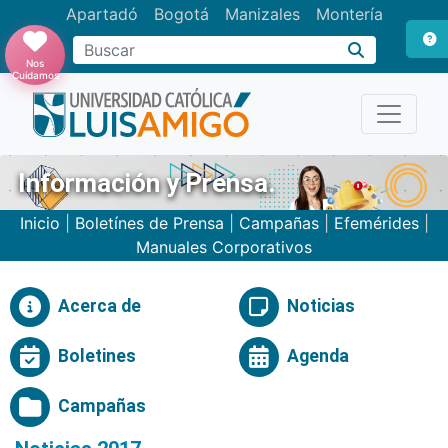
Apartadó
Bogotá
Manizales
Montería
Buscar
Nos
Cuidamos
Información y Prensa.
Inicio
|
Boletínes de Prensa
|
Campañas
|
Efemérides
|
Manuales Corporativos
Acerca de
Noticias
Boletines
Agenda
Campañas