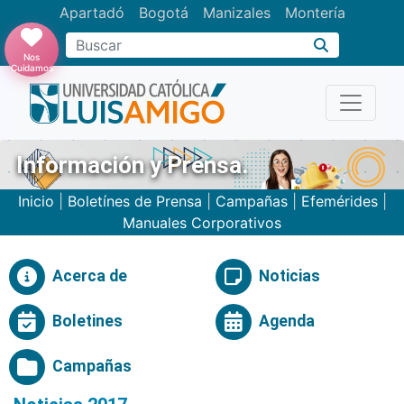
Apartadó
Bogotá
Manizales
Montería
Buscar
Nos
Cuidamos
Información y Prensa.
Inicio
|
Boletínes de Prensa
|
Campañas
|
Efemérides
|
Manuales Corporativos
Acerca de
Noticias
Boletines
Agenda
Campañas