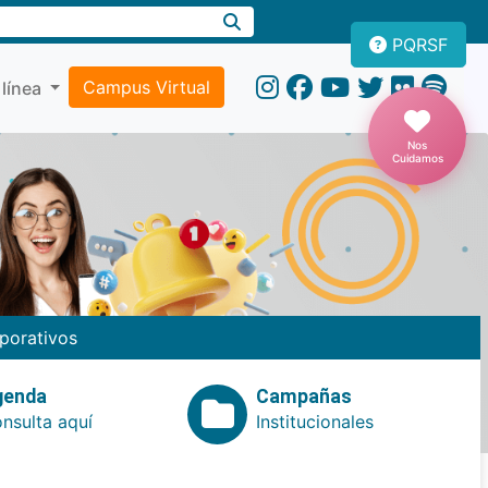
PQRSF
Campus Virtual
 línea
Nos
Cuidamos
porativos
genda
Campañas
nsulta aquí
Institucionales