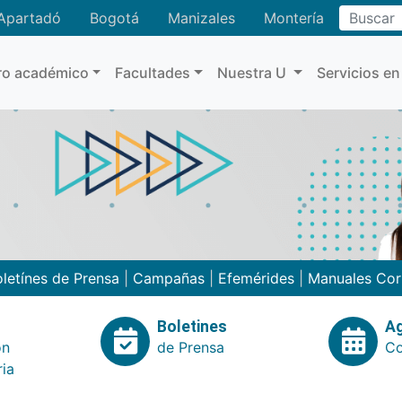
Buscar
Apartadó
Bogotá
Manizales
Montería
ro académico
Facultades
Nuestra U
Servicios en
letínes de Prensa
|
Campañas
|
Efemérides
|
Manuales Cor
Boletines
A
ón
de Prensa
Co
ria