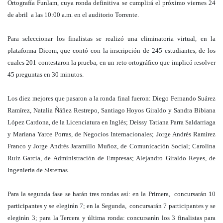
Ortografía Funlam, cuya ronda definitiva se cumplirá el próximo viernes 24
de abril a las 10:00 a.m. en el auditorio Torrente.
Para seleccionar los finalistas se realizó una eliminatoria virtual, en la
plataforma Dicom, que contó con la inscripción de 245 estudiantes, de los
cuales 201 contestaron la prueba, en un reto ortográfico que implicó resolver
45 preguntas en 30 minutos.
Los diez mejores que pasaron a la ronda final fueron: Diego Fernando Suárez
Ramírez, Natalia Ñáñez Restrepo, Santiago Hoyos Giraldo y Sandra Bibiana
López Cardona, de la Licenciatura en Inglés; Deissy Tatiana Parra Saldarriaga
y Mariana Yarce Porras, de Negocios Internacionales; Jorge Andrés Ramírez
Franco y Jorge Andrés Jaramillo Muñoz, de Comunicación Social; Carolina
Ruiz García, de Administración de Empresas; Alejandro Giraldo Reyes, de
Ingeniería de Sistemas.
Para la segunda fase se harán tres rondas así: en la Primera, concursarán 10
participantes y se elegirán 7; en la Segunda, concursarán 7 participantes y se
elegirán 3; para la Tercera y última ronda: concursarán los 3 finalistas para