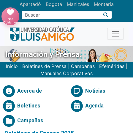
Apartadó
Bogotá
Manizales
Montería
Buscar
Nos
Cuidamos
Información y Prensa.
Inicio
|
Boletínes de Prensa
|
Campañas
|
Efemérides
|
Manuales Corporativos
Acerca de
Noticias
Boletines
Agenda
Campañas