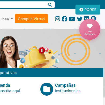
PQRSF
Campus Virtual
 línea
Nos
Cuidamos
porativos
genda
Campañas
nsulta aquí
Institucionales