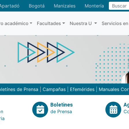
Buscar
Apartadó
Bogotá
Manizales
Montería
ro académico
Facultades
Nuestra U
Servicios en
letínes de Prensa
|
Campañas
|
Efemérides
|
Manuales Cor
Boletines
A
ón
de Prensa
Co
ria