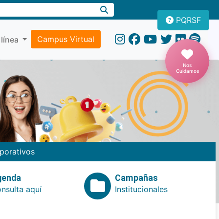
PQRSF
Campus Virtual
 línea
Nos
Cuidamos
porativos
genda
Campañas
nsulta aquí
Institucionales