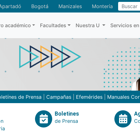
Buscar
Apartadó
Bogotá
Manizales
Montería
ro académico
Facultades
Nuestra U
Servicios en
letínes de Prensa
|
Campañas
|
Efemérides
|
Manuales Cor
Boletines
A
ón
de Prensa
Co
ria