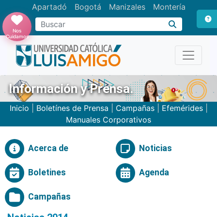
Apartadó
Bogotá
Manizales
Montería
Buscar
Nos
Cuidamos
Información y Prensa.
Inicio
|
Boletínes de Prensa
|
Campañas
|
Efemérides
|
Manuales Corporativos
Acerca de
Noticias
Boletines
Agenda
Campañas