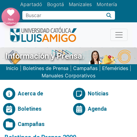
Apartadó
Bogotá
Manizales
Montería
Buscar
Nos
Cuidamos
Información y Prensa.
Inicio
|
Boletínes de Prensa
|
Campañas
|
Efemérides
|
Manuales Corporativos
Acerca de
Noticias
Boletines
Agenda
Campañas