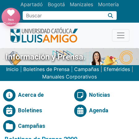
Apartadó
Bogotá
Manizales
Montería
Buscar
Nos
Cuidamos
Información y Prensa.
Inicio
|
Boletínes de Prensa
|
Campañas
|
Efemérides
|
Manuales Corporativos
Acerca de
Noticias
Boletines
Agenda
Campañas