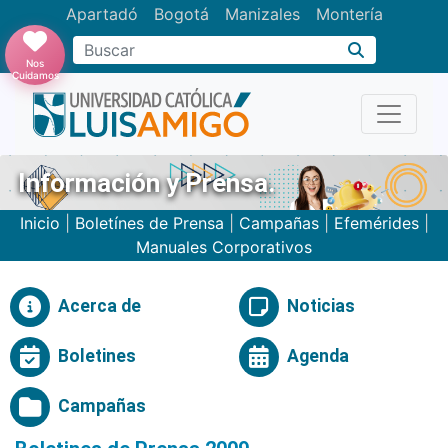
Apartadó
Bogotá
Manizales
Montería
Buscar
Nos
Cuidamos
Información y Prensa.
Inicio
|
Boletínes de Prensa
|
Campañas
|
Efemérides
|
Manuales Corporativos
Acerca de
Noticias
Boletines
Agenda
Campañas