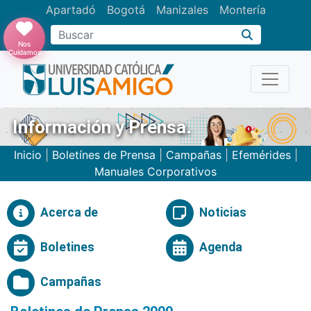
Apartadó
Bogotá
Manizales
Montería
Buscar
Nos
Cuidamos
Información y Prensa.
Inicio
|
Boletínes de Prensa
|
Campañas
|
Efemérides
|
Manuales Corporativos
Acerca de
Noticias
Boletines
Agenda
Campañas