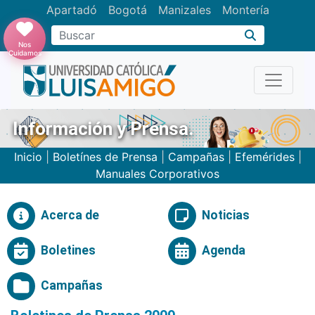
Apartadó
Bogotá
Manizales
Montería
Buscar
Nos
Cuidamos
Información y Prensa.
Inicio
|
Boletínes de Prensa
|
Campañas
|
Efemérides
|
Manuales Corporativos
Acerca de
Noticias
Boletines
Agenda
Campañas