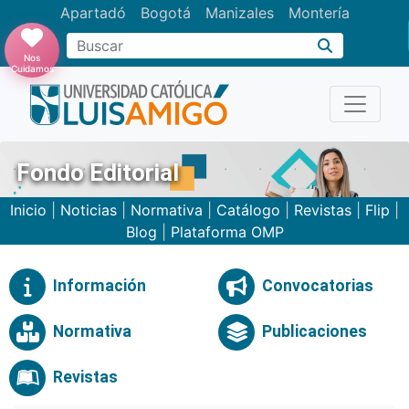
Apartadó
Bogotá
Manizales
Montería
Buscar
Nos
Cuidamos
Fondo Editorial
Inicio
|
Noticias
|
Normativa
|
Catálogo
|
Revistas
|
Flip
|
Blog
|
Plataforma OMP
Información
Convocatorias
Normativa
Publicaciones
Revistas