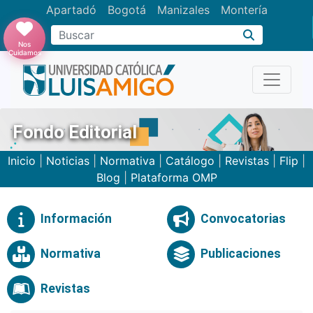
Apartadó
Bogotá
Manizales
Montería
Buscar
Nos
Cuidamos
Fondo Editorial
Inicio
|
Noticias
|
Normativa
|
Catálogo
|
Revistas
|
Flip
|
Blog
|
Plataforma OMP
Información
Convocatorias
Normativa
Publicaciones
Revistas