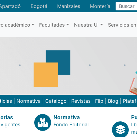
Buscar
Apartadó
Bogotá
Manizales
Montería
ro académico
Facultades
Nuestra U
Servicios en
ticias
|
Normativa
|
Catálogo
|
Revistas
|
Flip
|
Blog
|
Plata
orias
Normativa
Pu
 vigentes
Fondo Editorial
li
ma