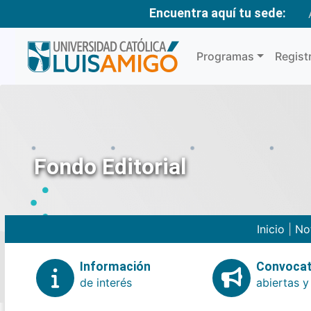
Encuentra aquí tu sede:
Programas
Regist
Fondo Editorial
Inicio
|
No
Información
Convocat
de interés
abiertas y