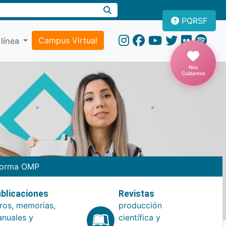
PQRSF
Campus Virtual
 línea
Nos
Cuidamos
forma OMP
blicaciones
Revistas
bros, memorias,
producción
nuales y
científica y