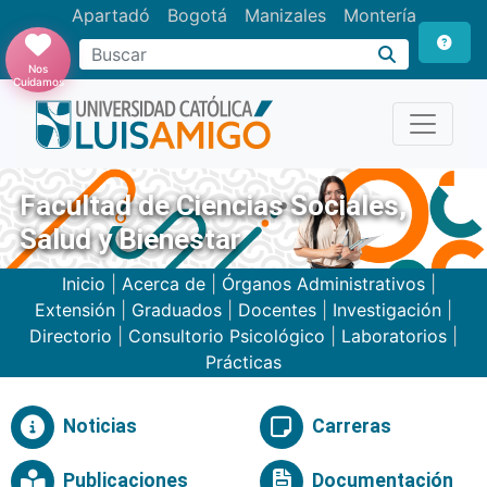
Apartadó
Bogotá
Manizales
Montería
Buscar
Nos
Cuidamos
Facultad de Ciencias Sociales,
Salud y Bienestar
Inicio
|
Acerca de
|
Órganos Administrativos
|
Extensión
|
Graduados
|
Docentes
|
Investigación
|
Directorio
|
Consultorio Psicológico
|
Laboratorios
|
Prácticas
Noticias
Carreras
Publicaciones
Documentación