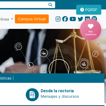
PQRSF
Campus Virtual
 línea
Nos
Cuidamos
ísticas
|
Desde la rectoria
Mensajes y discursos