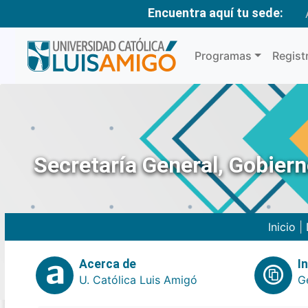
Encuentra aquí tu sede:
Programas
Regist
Secretaría General, Gobier
Inicio
|
Acerca de
I
U. Católica Luis Amigó
G