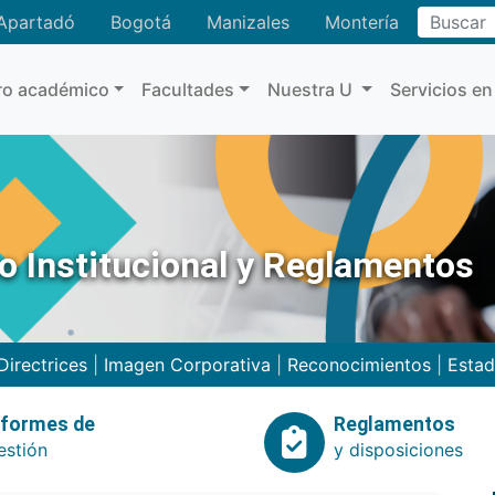
Buscar
Apartadó
Bogotá
Manizales
Montería
ro académico
Facultades
Nuestra U
Servicios en
no Institucional y Reglamentos
Directrices
|
Imagen Corporativa
|
Reconocimientos
|
Estad
nformes de
Reglamentos
estión
y disposiciones