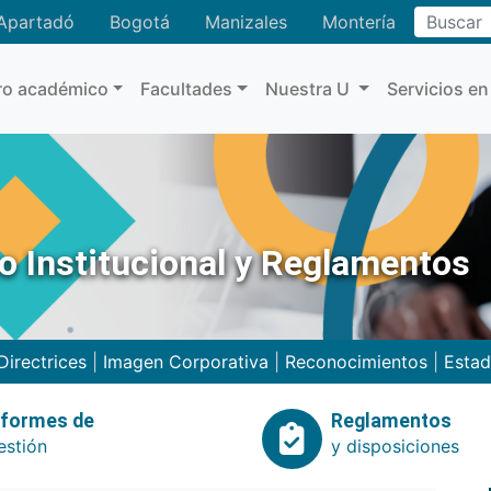
Buscar
Apartadó
Bogotá
Manizales
Montería
ro académico
Facultades
Nuestra U
Servicios en
no Institucional y Reglamentos
Directrices
|
Imagen Corporativa
|
Reconocimientos
|
Estad
nformes de
Reglamentos
estión
y disposiciones