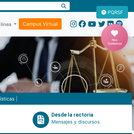
PQRSF
Campus Virtual
 línea
Nos
Cuidamos
ísticas
|
Desde la rectoria
Mensajes y discursos