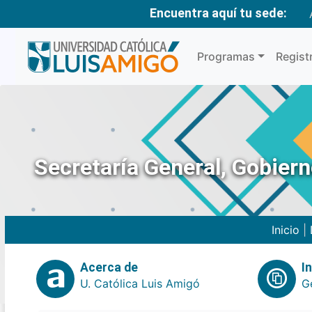
Encuentra aquí tu sede:
Programas
Regist
Secretaría General, Gobier
Inicio
|
Acerca de
I
U. Católica Luis Amigó
G