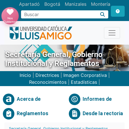
Apartadó
Bogotá
Manizales
Montería
Buscar
Nos
Cuidamos
Secretaría General, Gobierno
Institucional y Reglamentos
Inicio
|
Directrices
|
Imagen Corporativa
|
Reconocimientos
|
Estadísticas
|
Acerca de
Informes de
Reglamentos
Desde la rectoria
Secretaría General, Gobierno Institucional y Reglamentos