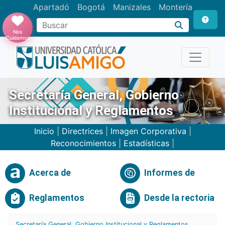
Apartadó
Bogotá
Manizales
Montería
Buscar
Nos
Cuidamos
Secretaría General, Gobierno
Institucional y Reglamentos
Inicio
|
Directrices
|
Imagen Corporativa
|
Reconocimientos
|
Estadísticas
|
Acerca de
Informes de
Reglamentos
Desde la rectoria
Secretaría General, Gobierno Institucional y Reglamentos