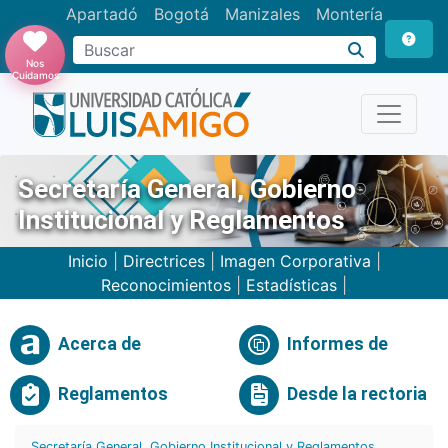
Apartadó
Bogotá
Manizales
Montería
Buscar
Nos
Cuidamos
Secretaría General, Gobierno
Institucional y Reglamentos
Inicio
|
Directrices
|
Imagen Corporativa
|
Reconocimientos
|
Estadísticas
|
Acerca de
Informes de
Reglamentos
Desde la rectoria
Secretaría General, Gobierno Institucional y Reglamentos