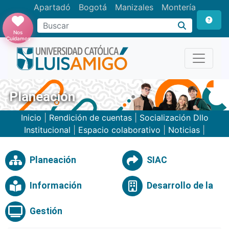
Apartadó
Bogotá
Manizales
Montería
Buscar
Nos
Cuidamos
Planeación
Inicio
|
Rendición de cuentas
|
Socialización Dllo
Institucional
|
Espacio colaborativo
|
Noticias
|
Planeación
SIAC
Información
Desarrollo de la
Gestión