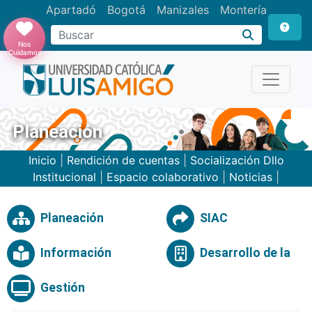
Apartadó
Bogotá
Manizales
Montería
Buscar
Nos
Cuidamos
Planeación
Inicio
|
Rendición de cuentas
|
Socialización Dllo
Institucional
|
Espacio colaborativo
|
Noticias
|
Planeación
SIAC
Información
Desarrollo de la
Gestión