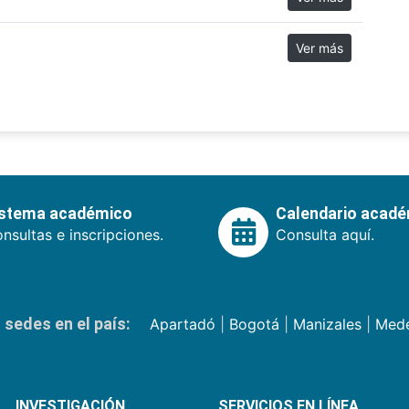
Ver más
istema académico
Calendario acad
nsultas e inscripciones.
Consulta aquí.
sedes en el país:
Apartadó
|
Bogotá
|
Manizales
|
Mede
INVESTIGACIÓN
SERVICIOS EN LÍNEA