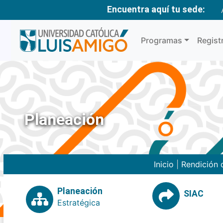
Encuentra aquí tu sede:
Programas
Regist
Planeación
Inicio
|
Rendición 
Planeación
SIAC
Estratégica