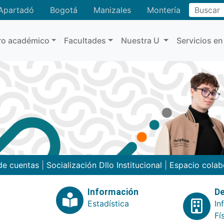
Buscar
Apartadó
Bogotá
Manizales
Montería
ro académico
Facultades
Nuestra U
Servicios en
de cuentas
|
Socialización Dllo Institucional
|
Espacio colab
Información
De
Estadística
In
Fí