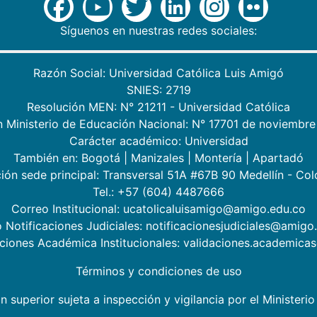
Síguenos en nuestras redes sociales:
Razón Social: Universidad Católica Luis Amigó
SNIES: 2719
Resolución MEN: N° 21211 - Universidad Católica
n Ministerio de Educación Nacional: N° 17701 de noviembre
Carácter académico: Universidad
También en:
Bogotá
|
Manizales
|
Montería
|
Apartadó
ión sede principal: Transversal 51A #67B 90 Medellín - Co
Tel.: +57 (604) 4487666
Correo Institucional: ucatolicaluisamigo@amigo.edu.co
 Notificaciones Judiciales: notificacionesjudiciales@amigo
aciones Académica Institucionales: validaciones.academic
Términos y condiciones de uso
n superior sujeta a inspección y vigilancia por el Minister