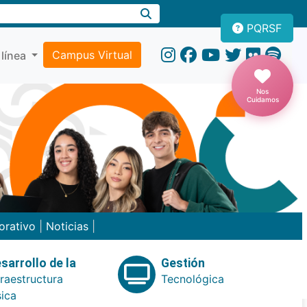
PQRSF
Campus Virtual
 línea
Nos
Cuidamos
orativo
|
Noticias
|
sarrollo de la
Gestión
fraestructura
Tecnológica
sica