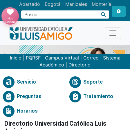
Apartadó
Bogotá
Manizales
Montería
Buscar
Nos
Cuidamos
Inicio
|
PQRSF
|
Campus Virtual
|
Correo
|
Sistema
Académico
|
Directorio
Servicio
Soporte
Preguntas
Tratamiento
Horarios
Directorio Universidad Católica Luis