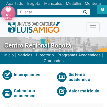
Apartadó
Bogotá
Manizales
Medellín
Montería
Nos
Cuidamos
Centro Regional Bogotá
Inicio
|
Noticias
|
Directorio
|
Programas Académicos
|
Graduados
Sistema
Inscripciones
académico
Calendario
Valor matrícula
acádemico