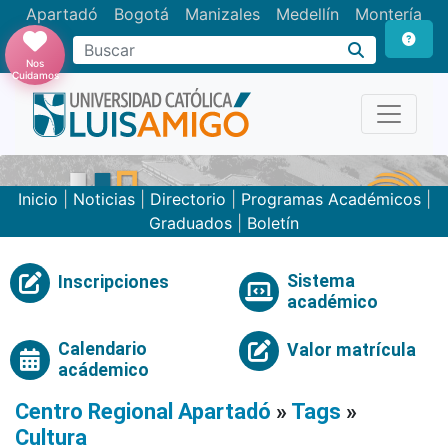
Apartadó
Bogotá
Manizales
Medellín
Montería
Nos
Cuidamos
Inicio
|
Noticias
|
Directorio
|
Programas Académicos
|
Graduados
|
Boletín
Sistema
Inscripciones
académico
Calendario
Valor matrícula
acádemico
Centro Regional Apartadó
»
Tags
»
Cultura