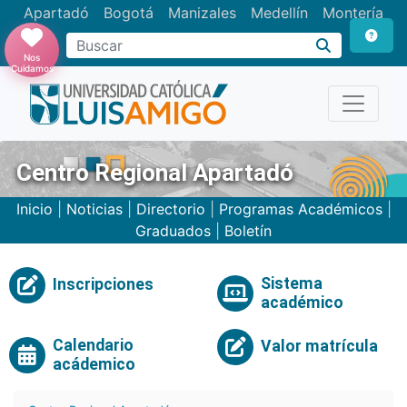
Apartadó
Bogotá
Manizales
Medellín
Montería
Nos
Cuidamos
Centro Regional Apartadó
Inicio
|
Noticias
|
Directorio
|
Programas Académicos
|
Graduados
|
Boletín
Sistema
Inscripciones
académico
Calendario
Valor matrícula
acádemico