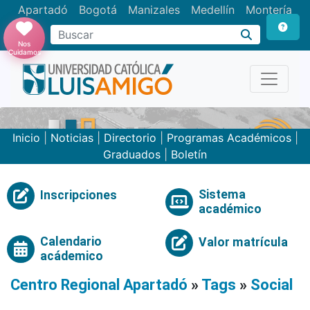
Apartadó
Bogotá
Manizales
Medellín
Montería
Nos
Cuidamos
Inicio
|
Noticias
|
Directorio
|
Programas Académicos
|
Graduados
|
Boletín
Sistema
Inscripciones
académico
Calendario
Valor matrícula
acádemico
Centro Regional Apartadó
»
Tags
»
Social