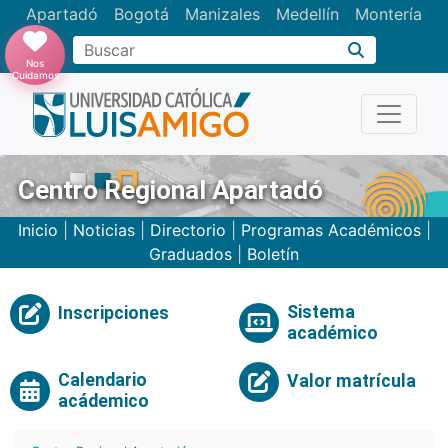
Apartadó
Bogotá
Manizales
Medellín
Montería
Nos
Cuidamos
Centro Regional Apartadó
Inicio
|
Noticias
|
Directorio
|
Programas Académicos
|
Graduados
|
Boletín
Sistema
Inscripciones
académico
Calendario
Valor matrícula
acádemico