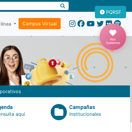
PQRSF
Campus Virtual
 línea
Nos
Cuidamos
porativos
genda
Campañas
nsulta aquí
Institucionales