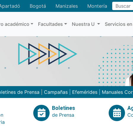
Buscar
Apartadó
Bogotá
Manizales
Montería
ro académico
Facultades
Nuestra U
Servicios en
letínes de Prensa
|
Campañas
|
Efemérides
|
Manuales Cor
Boletines
A
ón
de Prensa
Co
ria