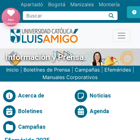
Apartadó
Bogotá
Manizales
Montería
Buscar
Nos
Cuidamos
Información y Prensa.
Inicio
|
Boletínes de Prensa
|
Campañas
|
Efemérides
|
Manuales Corporativos
Acerca de
Noticias
Boletines
Agenda
Campañas