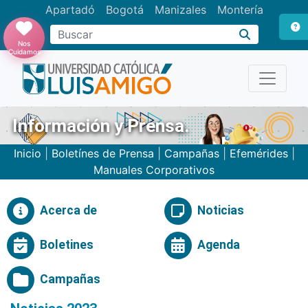
Apartadó
Bogotá
Manizales
Montería
Buscar
Nos
Cuidamos
Información y Prensa.
Inicio
|
Boletínes de Prensa
|
Campañas
|
Efemérides
|
Manuales Corporativos
Acerca de
Noticias
Boletines
Agenda
Campañas