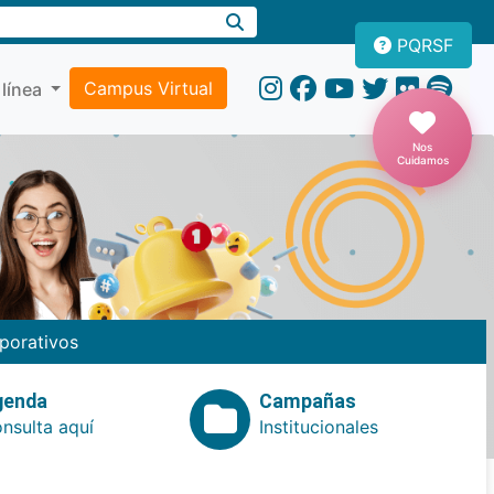
PQRSF
Campus Virtual
 línea
Nos
Cuidamos
porativos
genda
Campañas
nsulta aquí
Institucionales