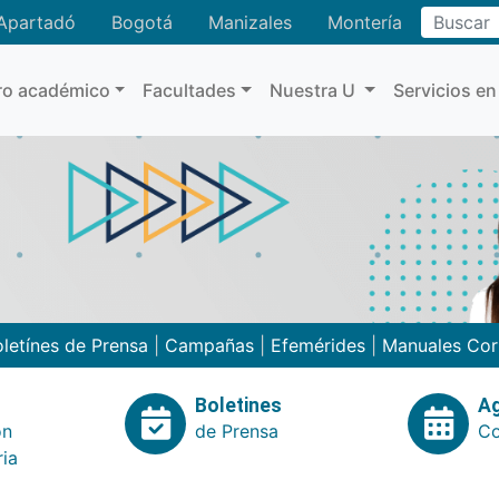
Buscar
Apartadó
Bogotá
Manizales
Montería
ro académico
Facultades
Nuestra U
Servicios en
letínes de Prensa
|
Campañas
|
Efemérides
|
Manuales Cor
Boletines
A
ón
de Prensa
Co
ria