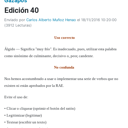
Gazapos
Edición 40
Enviado por
Carlos Alberto Muñoz Henao
el 18/11/2016 10:20:00
(
3912 Lecturas
)
Uso correcto
Álgido — Significa "muy frío". Es inadecuado, pues, utilizar esta palabra
como sinónimo de culminante, decisivo o, peor, candente.
No confunda
Nos hemos acostumbrado a usar o implementar una serie de verbos que no
existen ni están aprobados por la RAE.
Evite el uso de:
• Clicar o cliquear (oprimir el botón del ratón)
• Legitimizar (legitimar)
• Textear (escribir un texto)