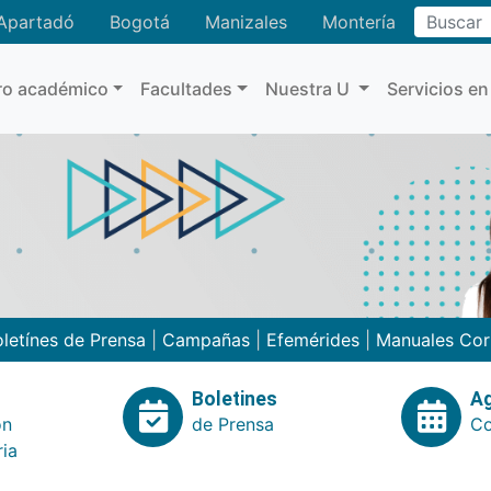
Buscar
Apartadó
Bogotá
Manizales
Montería
ro académico
Facultades
Nuestra U
Servicios en
letínes de Prensa
|
Campañas
|
Efemérides
|
Manuales Cor
Boletines
A
ón
de Prensa
Co
ria