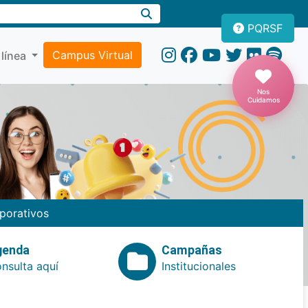
PQRSF
Campus Virtual
 línea
Nos
Cuidamos
porativos
genda
Campañas
nsulta aquí
Institucionales