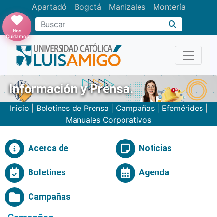
Apartadó
Bogotá
Manizales
Montería
Buscar
Nos
Cuidamos
Información y Prensa.
Inicio
|
Boletínes de Prensa
|
Campañas
|
Efemérides
|
Manuales Corporativos
Acerca de
Noticias
Boletines
Agenda
Campañas