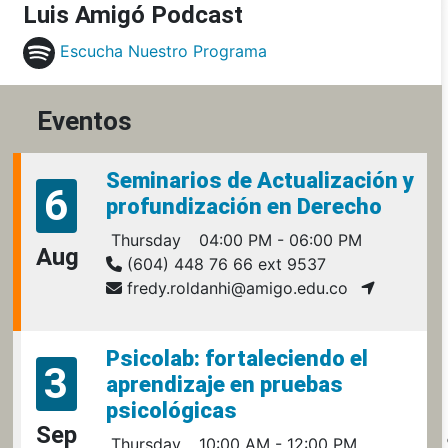
Luis Amigó Podcast
Escucha Nuestro Programa
Eventos
Seminarios de Actualización y
6
profundización en Derecho
Thursday
04:00 PM - 06:00 PM
Aug
(604) 448 76 66 ext 9537
fredy.roldanhi@amigo.edu.co
Psicolab: fortaleciendo el
3
aprendizaje en pruebas
psicológicas
Sep
Thursday
10:00 AM - 12:00 PM