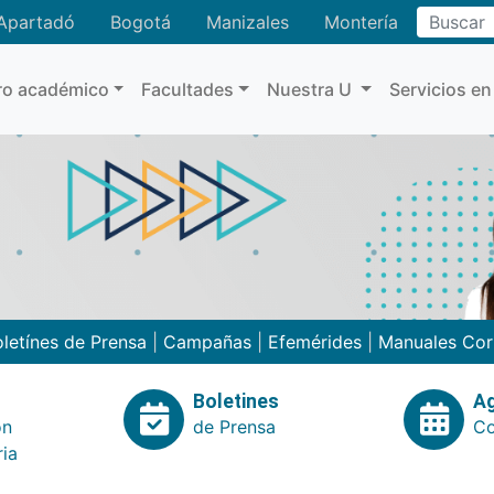
Buscar
Apartadó
Bogotá
Manizales
Montería
ro académico
Facultades
Nuestra U
Servicios en
letínes de Prensa
|
Campañas
|
Efemérides
|
Manuales Cor
Boletines
A
ón
de Prensa
Co
ria