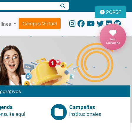
PQRSF
Campus Virtual
 línea
Nos
Cuidamos
porativos
genda
Campañas
nsulta aquí
Institucionales