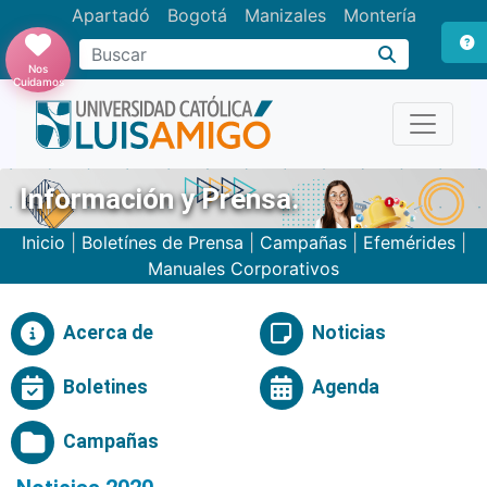
Apartadó
Bogotá
Manizales
Montería
Buscar
Nos
Cuidamos
Información y Prensa.
Inicio
|
Boletínes de Prensa
|
Campañas
|
Efemérides
|
Manuales Corporativos
Acerca de
Noticias
Boletines
Agenda
Campañas