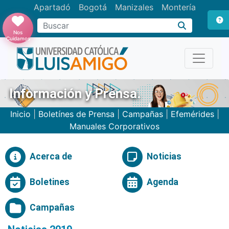
Apartadó
Bogotá
Manizales
Montería
Buscar
Nos
Cuidamos
Información y Prensa.
Inicio
|
Boletínes de Prensa
|
Campañas
|
Efemérides
|
Manuales Corporativos
Acerca de
Noticias
Boletines
Agenda
Campañas