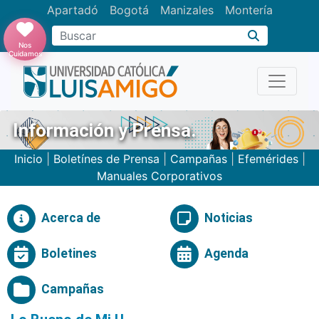
Apartadó
Bogotá
Manizales
Montería
Buscar
Nos
Cuidamos
Información y Prensa.
Inicio
|
Boletínes de Prensa
|
Campañas
|
Efemérides
|
Manuales Corporativos
Acerca de
Noticias
Boletines
Agenda
Campañas