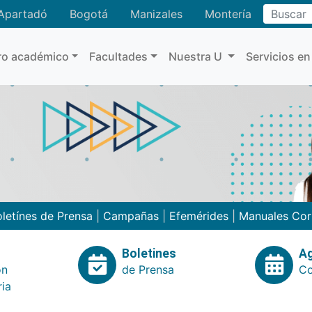
Buscar
Apartadó
Bogotá
Manizales
Montería
ro académico
Facultades
Nuestra U
Servicios en
letínes de Prensa
|
Campañas
|
Efemérides
|
Manuales Cor
Boletines
A
ón
de Prensa
Co
ria