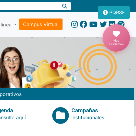
PQRSF
Campus Virtual
 línea
Nos
Cuidamos
porativos
genda
Campañas
nsulta aquí
Institucionales