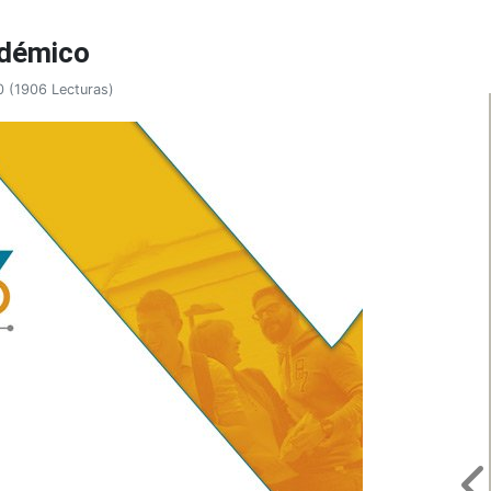
adémico
0
(
1906 Lecturas
)